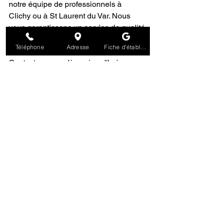
notre équipe de professionnels à 
Clichy ou à St Laurent du Var. Nous 
vous garantissons un service de qualité 
et des conseils personnalisés pour 
Téléphone
Adresse
Fiche d'établissement Google
prendre soin de votre véhicule. 
Contactez-nous
 dès aujourd'hui pour 
prendre rendez-vous !
Voir tout
Posts récents